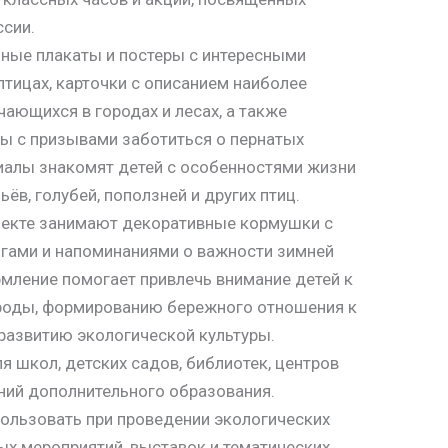
сии.
чные плакаты и постеры с интересными
тицах, карточки с описанием наиболее
чающихся в городах и лесах, а также
ы с призывами заботиться о пернатых
иалы знакомят детей с особенностями жизни
ьёв, голубей, поползней и других птиц.
лекте занимают декоративные кормушки с
гами и напоминаниями о важности зимней
мление помогает привлечь внимание детей к
роды, формированию бережного отношения к
развитию экологической культуры.
я школ, детских садов, библиотек, центров
ний дополнительного образования.
ользовать при проведении экологических
ых мероприятий, выставок и тематических