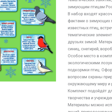
зимующим птицам Рос
В набор входят красо
фактами о зимующих п
известных птиц, встре
тематические элемент
друзьях зимой. Матер
синиц, снегирей, вороб
Особое место в комп
экологическими лозун
подкормки птиц. Офор
вопросам охраны при
окружающему миру и 
Комплект подойдёт дл
творчества и учрежде
Материалы можно исп
акций, природоохранн