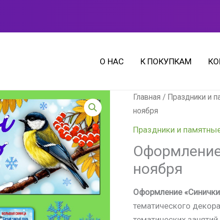
О НАС
К ПОКУПКАМ
КО
Количество
Главная
/
Праздники и 
товара
ноября
Оформление
Праздники и памятны
"Синичкин
Оформление 
день",
ноября
12
ноября
Оформление «Синичкин
тематического декора
тематических занятий