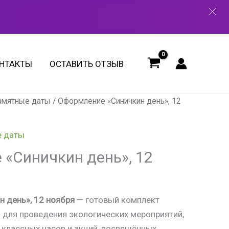
"Синичкин
день",
12
ноября
НТАКТЫ
ОСТАВИТЬ ОТЗЫВ
памятные даты
/ Оформление «Синичкин день», 12
е даты
«Синичкин день», 12
 день», 12 ноября
— готовый комплект
 для проведения экологических мероприятий,
, классных часов и акций, посвящённых