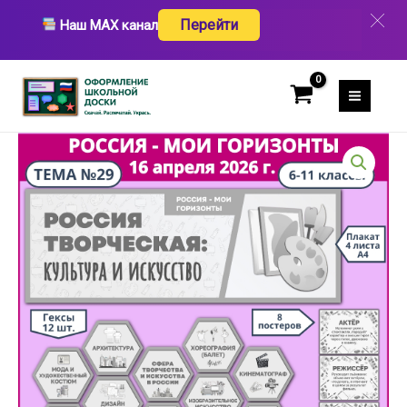
Перейти
«Россия
Перейти
Наш MAX канал
к
творческая:
содержимому
культура
и
искусство»,
Россия
Количество
-
товара
мои
Оформление
горизонты,
«Россия
тема
творческая:
29,
культура
16
и
апреля,
искусство»,
черно-
Россия
белый
-
вариант.
мои
горизонты,
тема