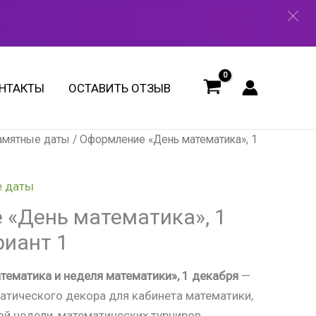
"День
математика",
1
декабря.
НТАКТЫ
ОСТАВИТЬ ОТЗЫВ
Вариант
1
памятные даты
/ Оформление «День математика», 1
е даты
«День математика», 1
риант 1
ематика и неделя математики», 1 декабря
—
атического декора для кабинета математики,
й недели, математических турниров,