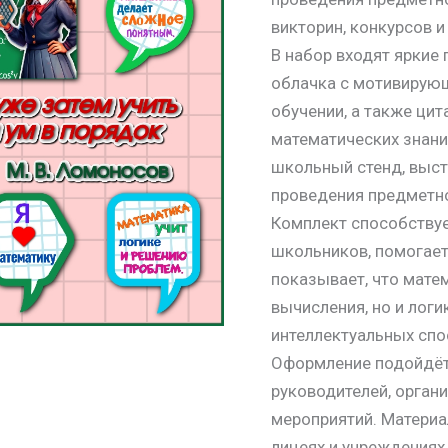
викторин, конкурсов и
В набор входят яркие
облачка с мотивирую
обучении, а также цит
математических знани
школьный стенд, выст
проведения предметно
Комплект способствуе
школьников, помогает
показывает, что мате
вычисления, но и логи
интеллектуальных спо
Оформление подойдёт 
руководителей, орган
мероприятий. Материа
лицеях и учреждениях