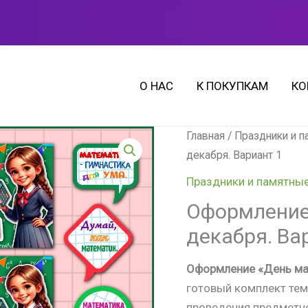
О НАС
К ПОКУПКАМ
КО
Количество
Главная
/
Праздники и 
товара
декабря. Вариант 1
Оформление
Праздники и памятны
"День
Оформление 
математика",
декабря. Ва
1
декабря.
Оформление «День мат
Вариант
готовый комплект тем
1
проведения предметно