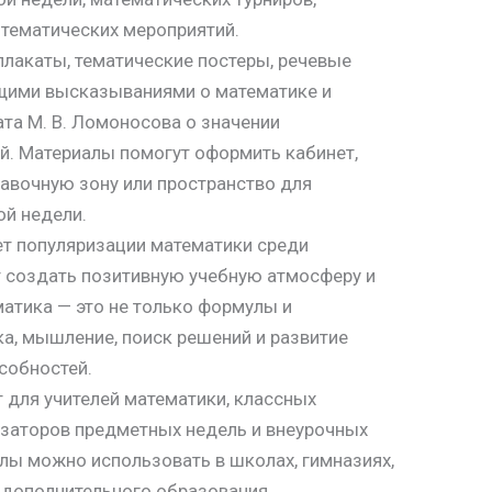
 тематических мероприятий.
 плакаты, тематические постеры, речевые
щими высказываниями о математике и
ата М. В. Ломоносова о значении
й. Материалы помогут оформить кабинет,
авочную зону или пространство для
й недели.
т популяризации математики среди
 создать позитивную учебную атмосферу и
матика — это не только формулы и
ка, мышление, поиск решений и развитие
собностей.
для учителей математики, классных
изаторов предметных недель и внеурочных
лы можно использовать в школах, гимназиях,
 дополнительного образования.